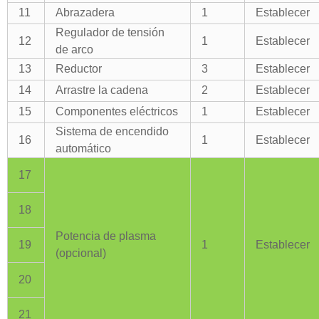
11
Abrazadera
1
Establecer
Regulador de tensión
12
1
Establecer
de arco
13
Reductor
3
Establecer
14
Arrastre la cadena
2
Establecer
15
Componentes eléctricos
1
Establecer
Sistema de encendido
16
1
Establecer
automático
17
18
Potencia de plasma
19
1
Establecer
(opcional)
20
21