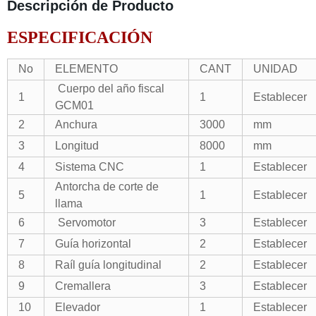
Descripción de Producto
ESPECIFICACIÓN
No
ELEMENTO
CANT
UNIDAD
Cuerpo del año fiscal
1
1
Establecer
GCM01
2
Anchura
3000
mm
3
Longitud
8000
mm
4
Sistema CNC
1
Establecer
Antorcha de corte de
5
1
Establecer
llama
6
Servomotor
3
Establecer
7
Guía horizontal
2
Establecer
8
Raíl guía longitudinal
2
Establecer
9
Cremallera
3
Establecer
10
Elevador
1
Establecer