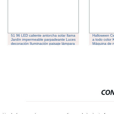
51 96 LED caliente antorcha solar llama
Halloween Ce
Jardín impermeable parpadeante Luces
a todo color 
decoración Iluminación paisaje lámpara
Máquina de n
de césped Luz solar exterior
CON