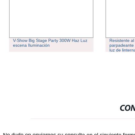
V-Show Big Stage Party 300W Haz Luz
Resistente al
escena Iluminación
parpadeante l
luz de linter
llama chispa 
jardín Venta 
CON
No dude en enviarnos su consulta en el siguiente form