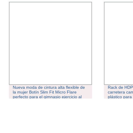
Nueva moda de cintura alta flexible de
Rack de HDP
la mujer Botín Slim Fit Micro Flare
carretera ca
perfecto para el gimnasio ejercicio al
plástico para
aire libre ropa de ocio Athletic Ropa
pantalones de yoga