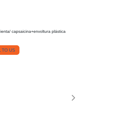
ienta/ capsaicina+envoltura plástica
 TO US