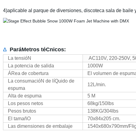
4)aplicable al parque de diversiones, discoteca sala de baile y
Δ
ParáMetros téCnicos:
La tensióN
AC110V, 220-250V, 5
La potencia de salida
1000W
ÁRea de cobertura
El volumen de espum
La consumacióN de líQuido de
12L/min.
espuma
Alta de espuma
5 M
Los pesos netos
68kg/150lbs
Pesos brutos
138KG/304lbs
El tamañO
70x84x205 cm.
Las dimensiones de embalaje
1540x680x790mm/Flig