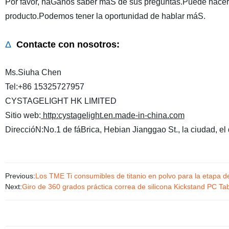
Por favor, háGanos saber máS de sus preguntas.Puede hacer c
producto.Podemos tener la oportunidad de hablar máS.
Δ
Contacte con nosotros:
Ms.Siuha Chen
Tel:+86 15325727957
CYSTAGELIGHT HK LIMITED
Sitio web:
http:cystagelight.en.made-in-china.com
DireccióN:No.1 de fáBrica, Hebian Jianggao St., la ciudad, el
Previous:
Los TME Ti consumibles de titanio en polvo para la etapa d
Next:
Giro de 360 grados práctica correa de silicona Kickstand PC Tab