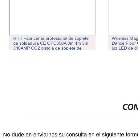
RHK Fabricante profesional de soplete
Wireless Mag
de soldadura CE OTC350A 3m 4m 5m
Dance Floor 
340AMP CO2 pistola de soplete de
luz LED de d
soldadura MIG 36kd refrigerada por
gas
CON
No dude en enviarnos su consulta en el siguiente form