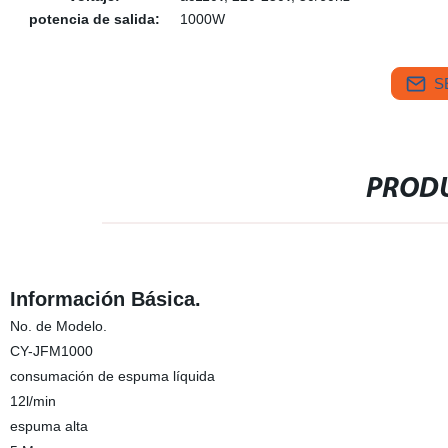
potencia de salida:
1000W
S
PRODU
Información Básica.
No. de Modelo.
CY-JFM1000
consumación de espuma líquida
12l/min
espuma alta