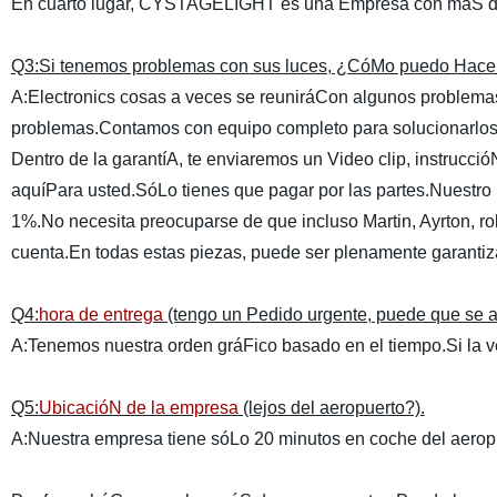
En cuarto lugar, CYSTAGELIGHT es una Empresa con máS de 1
Q3:Si tenemos problemas con sus luces, ¿CóMo puedo Hace
A:Electronics cosas a veces se reuniráCon algunos problem
problemas.Contamos con equipo completo para solucionarlos
Dentro de la garantíA, te enviaremos un Video clip, instrucci
aquíPara usted.SóLo tienes que pagar por las partes.Nuestro
1%.No necesita preocuparse de que incluso Martin, Ayrton, rob
cuenta.En todas estas piezas, puede ser plenamente garantiz
Q4:
hora de entrega
(tengo un Pedido urgente, puede que se a
A:Tenemos nuestra orden gráFico basado en el tiempo.Si la v
Q5:
UbicacióN de la empresa
(lejos del aeropuerto?).
A:Nuestra empresa tiene sóLo 20 minutos en coche del aer