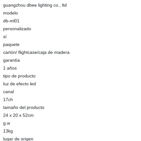
guangzhou dbee lighting co., ltd
modelo
db-ml01
personalizado
sí
paquete
cartón/ flightcase/caja de madera
garantía
1 años
tipo de producto
luz de efecto led
canal
17ch
tamaño del producto
24 x 20 x 52cm
g.w
13kg
lugar de origen