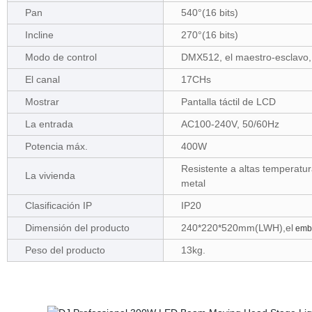
Pan
540°(16 bits)
Incline
270°(16 bits)
Modo de control
DMX512, el maestro-esclavo, 
El canal
17CHs
Mostrar
Pantalla táctil de LCD
La entrada
AC100-240V, 50/60Hz
Potencia máx.
400W
Resistente a altas temperatur
La vivienda
metal
Clasificación IP
IP20
Dimensión del producto
240*220*520mm(LWH),el
emba
Peso del producto
13kg.