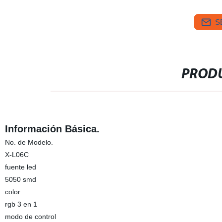
S
PRODU
Información Básica.
No. de Modelo.
X-L06C
fuente led
5050 smd
color
rgb 3 en 1
modo de control