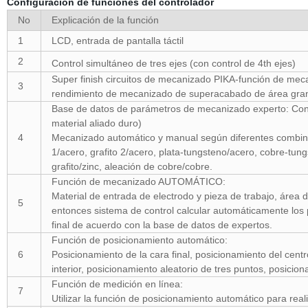
Configuración de funciones del controlador
No
Explicación de la función
1
LCD, entrada de pantalla táctil
2
Control simultáneo de tres ejes (con
control de 4th ejes)
Super finish circuitos de mecanizado PIKA-función de mecan
3
rendimiento de mecanizado de superacabado de área grand
Base de datos de parámetros de mecanizado experto: Con c
material aliado duro)
4
Mecanizado automático y manual según diferentes combinac
1/acero, grafito 2/acero, plata-tungsteno/acero, cobre-tun
grafito/zinc, aleación de cobre/cobre.
Función de mecanizado AUTOMÁTICO:
Material de entrada de electrodo y pieza de trabajo, área 
5
entonces sistema de control calcular automáticamente lo
final de acuerdo con la base de datos de expertos.
Función de posicionamiento automático:
6
Posicionamiento de la cara final, posicionamiento del centr
interior, posicionamiento aleatorio de tres puntos, posicio
Función de medición en línea:
7
Utilizar la función de posicionamiento automático para real