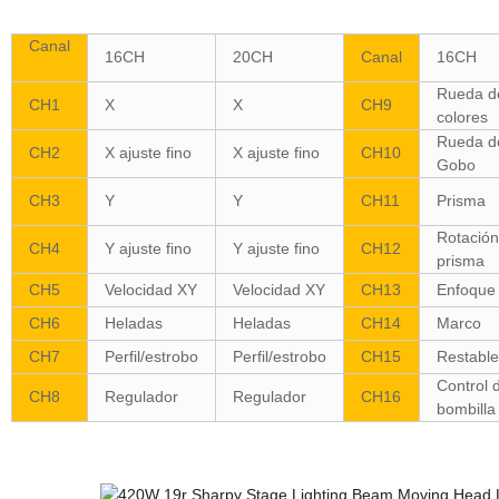
Canal
16CH
20CH
Canal
16CH
Rueda d
CH1
X
X
CH9
colores
Rueda d
CH2
X ajuste fino
X ajuste fino
CH10
Gobo
CH3
Y
Y
CH11
Prisma
Rotación
CH4
Y ajuste fino
Y ajuste fino
CH12
prisma
CH5
Velocidad XY
Velocidad XY
CH13
Enfoque
CH6
Heladas
Heladas
CH14
Marco
CH7
Perfil/estrobo
Perfil/estrobo
CH15
Restable
Control 
CH8
Regulador
Regulador
CH16
bombilla