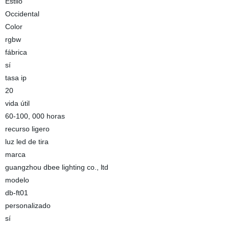
Estilo
Occidental
Color
rgbw
fábrica
sí
tasa ip
20
vida útil
60-100, 000 horas
recurso ligero
luz led de tira
marca
guangzhou dbee lighting co., ltd
modelo
db-ft01
personalizado
sí