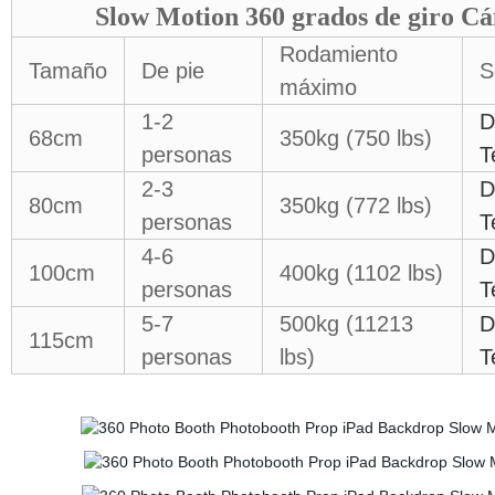
Slow Motion 360 grados de giro Cá
Rodamiento
Tamaño
De pie
S
máximo
1-2
D
68cm
350kg (750 lbs)
personas
T
2-3
D
80cm
350kg (772 lbs)
personas
T
4-6
D
100cm
400kg (1102 lbs)
personas
T
5-7
500kg (11213
D
115cm
personas
lbs)
T